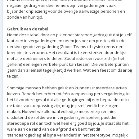
negatief gedrag van deelnemers zijn vergaderingen vaak
bijzonder onplezierig voor de overige aanwezige personen en
zonde van hun tijd.
Gebruik van de tabel
Neem deze tabel door en pik er het storende gedrag uit dat je zelf
laat zien in vergaderingen en neem je voor om precies dit in de
eerstvolgende vergadering (Zoom, Teams of fysiek) eens een
keer niet te vertonen. Het resultaat is te versterken door de lijst
met alle deelnemers te delen. Zodat iedereen voor zich (in het
geheim) een eigen verbeterpunt kan kiezen. Die verbeterpunten
gaan dan allemaal tegelijkertijd werken. Wat een feest om daar bij
te zijn.
Sommige mensen hebben geluk en kunnen uit meerdere acties
kiezen. Beperk het echter tot één aanpassing per vergadering. In
het bijzondere geval dat alle gedragingen bij een bepaalde rol in
de tabel van toepassing zijn, mag je jezelf wel lichte zorgen
maken. Hoewel we allemaal volledige mensen zijn en niet
uitsluitend de rol die we in vergaderingen spelen, past die
stereotiepe rol dan toch wel heel erg goed bij jou. Je staat als het
ware aan de rand van de afgrond en bent met dit
‘standaardgedrag’ al bijna veranderd in het stereotype, mogelijk