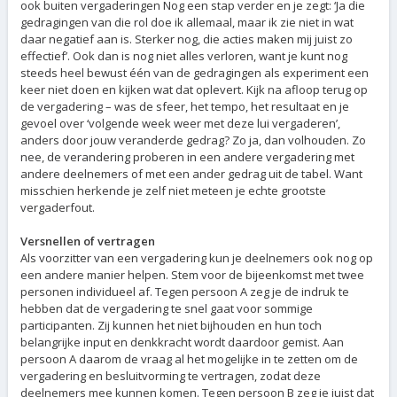
ook buiten vergaderingen Nog een stap verder en je zegt: ‘Ja die
gedragingen van die rol doe ik allemaal, maar ik zie niet in wat
daar negatief aan is. Sterker nog, die acties maken mij juist zo
effectief’. Ook dan is nog niet alles verloren, want je kunt nog
steeds heel bewust één van de gedragingen als experiment een
keer niet doen en kijken wat dat oplevert. Kijk na afloop terug op
de vergadering – was de sfeer, het tempo, het resultaat en je
gevoel over ‘volgende week weer met deze lui vergaderen’,
anders door jouw veranderde gedrag? Zo ja, dan volhouden. Zo
nee, de verandering proberen in een andere vergadering met
andere deelnemers of met een ander gedrag uit de tabel. Want
misschien herkende je zelf niet meteen je echte grootste
vergaderfout.
Versnellen of vertragen
Als voorzitter van een vergadering kun je deelnemers ook nog op
een andere manier helpen. Stem voor de bijeenkomst met twee
personen individueel af. Tegen persoon A zeg je de indruk te
hebben dat de vergadering te snel gaat voor sommige
participanten. Zij kunnen het niet bijhouden en hun toch
belangrijke input en denkkracht wordt daardoor gemist. Aan
persoon A daarom de vraag al het mogelijke in te zetten om de
vergadering en besluitvorming te vertragen, zodat deze
deelnemers mee kunnen komen. Tegen persoon B zeg je juist dat