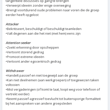
tangentiële discussies op gang te brengen
•Verwerpt ideeën zonder enige overweging
•Brengt voortdurend oude problemen naar voren die de groep
eerder heeft opgelost
Attacker
•Bekritiseert, beschuldigt of beschuldigt teamleden
•Valt degenen aan die het niet (met hem) eens zijn
Attention seeker
•Zoekt erkenning door opscheppen
•Vertoont storend gedrag
•Promoot extreme ideeën
•Vertoont ander egocentrisch gedrag
Withdrawer
•Handelt passief en niet toegewijd aan de groep
•Kan niet deelnemen (aan werkgroepen) of toegewezen taken
voltooien
•Mist vergaderingen (of komt te laat, loopt weg voor telefoon of
vertrekt eerder)
•Neemt passief-agressief toevlucht tot buitensporige formaliteit
bij het aanspreken van andere groepsleden