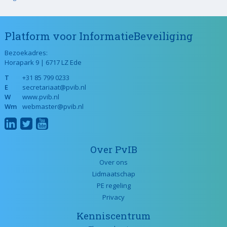
Platform voor InformatieBeveiliging
Bezoekadres:
Horapark 9 | 6717 LZ Ede
T
+31 85 799 0233
E
secretariaat@pvib.nl
W
www.pvib.nl
Wm
webmaster@pvib.nl
Over PvIB
Over ons
Lidmaatschap
PE regeling
Privacy
Kenniscentrum