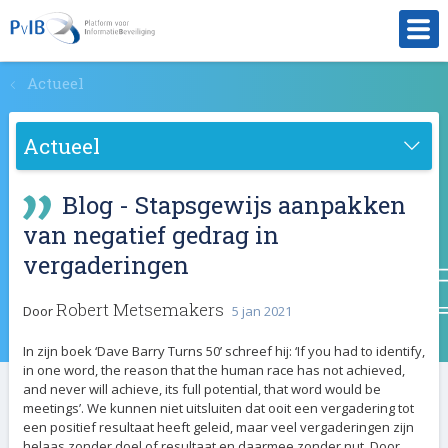
a
Actueel
Actueel
Blog - Stapsgewijs aanpakken
van negatief gedrag in
vergaderingen
Robert Metsemakers
Door
5 jan 2021
In zijn boek ‘Dave Barry Turns 50’ schreef hij: ‘If you had to identify,
in one word, the reason that the human race has not achieved,
and never will achieve, its full potential, that word would be
meetings’. We kunnen niet uitsluiten dat ooit een vergadering tot
een positief resultaat heeft geleid, maar veel vergaderingen zijn
helaas zonder doel of resultaat en daarmee zonder nut. Door