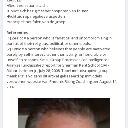
Cynic [2]
•Geeft een zuur uitzicht
•Houdt zich bezig met het opsporen van fouten
•Richt zich op negatieve aspecten
•Voorspelt het falen van de groep
Referenties
[1] Zealot = a person who is fanatical and uncompromising in
pursuit of their religious, political, or other ideals.
[2] Cynic = a person who believes that people are motivated
purely by self-interest rather than acting for honorable or
unselfish reasons. Small Group Processes For Intelligence
Analyse [unclassified report for Sherman Kent School CIA] -
Richards Heuer jr., July 28, 2008. Tabel met ‘disruptive group
members’ is volgens dit artikel gebaseerd op inmiddels
verdwenen website van Phoenix Rising Coaching per August 14,
2007.