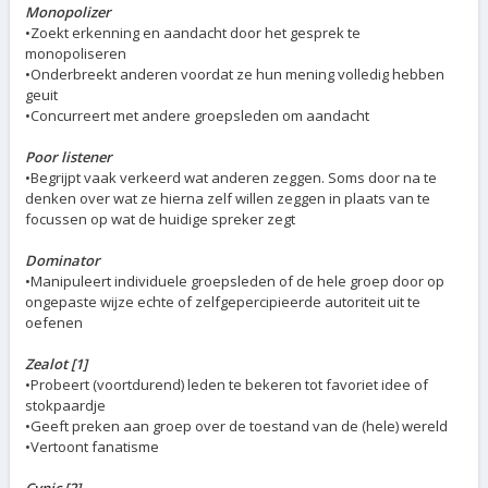
Monopolizer
•Zoekt erkenning en aandacht door het gesprek te
monopoliseren
•Onderbreekt anderen voordat ze hun mening volledig hebben
geuit
•Concurreert met andere groepsleden om aandacht
Poor listener
•Begrijpt vaak verkeerd wat anderen zeggen. Soms door na te
denken over wat ze hierna zelf willen zeggen in plaats van te
focussen op wat de huidige spreker zegt
Dominator
•Manipuleert individuele groepsleden of de hele groep door op
ongepaste wijze echte of zelfgepercipieerde autoriteit uit te
oefenen
Zealot [1]
•Probeert (voortdurend) leden te bekeren tot favoriet idee of
stokpaardje
•Geeft preken aan groep over de toestand van de (hele) wereld
•Vertoont fanatisme