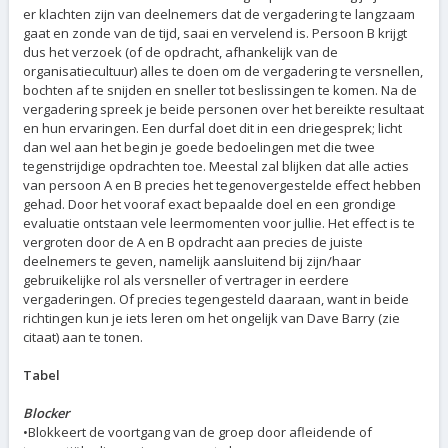
er klachten zijn van deelnemers dat de vergadering te langzaam
gaat en zonde van de tijd, saai en vervelend is. Persoon B krijgt
dus het verzoek (of de opdracht, afhankelijk van de
organisatiecultuur) alles te doen om de vergadering te versnellen,
bochten af te snijden en sneller tot beslissingen te komen. Na de
vergadering spreek je beide personen over het bereikte resultaat
en hun ervaringen. Een durfal doet dit in een driegesprek; licht
dan wel aan het begin je goede bedoelingen met die twee
tegenstrijdige opdrachten toe. Meestal zal blijken dat alle acties
van persoon A en B precies het tegenovergestelde effect hebben
gehad. Door het vooraf exact bepaalde doel en een grondige
evaluatie ontstaan vele leermomenten voor jullie. Het effect is te
vergroten door de A en B opdracht aan precies de juiste
deelnemers te geven, namelijk aansluitend bij zijn/haar
gebruikelijke rol als versneller of vertrager in eerdere
vergaderingen. Of precies tegengesteld daaraan, want in beide
richtingen kun je iets leren om het ongelijk van Dave Barry (zie
citaat) aan te tonen.
Tabel
Blocker
•Blokkeert de voortgang van de groep door afleidende of