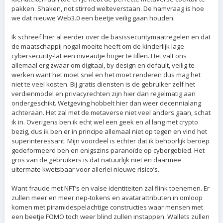
pakken. Shaken, not stirred welteverstaan. De hamvraag is hoe
we dat nieuwe Web3.0 een beetje veilig gaan houden.
Ik schreef hier al eerder over de basissecuritymaatregelen en dat
de maatschappij nogal moeite heeft om de kinderlijk lage
cybersecurity-lat een niveautje hoger te tillen. Het valt ons
allemaal erg zwaar om digitaal, by design en default, veilig te
werken want het moet snel en het moet renderen dus mag het
niet te veel kosten. Bij gratis diensten is de gebruiker zelf het
verdienmodel en privacyrechten zijn hier dan regelmatig aan
ondergeschikt. Wetgeving hobbelt hier dan weer decennialang
achteraan. Het zal met de metaverse niet veel anders gaan, schat
ik in. Overigens ben ik echt wel een geek en al lang met crypto
bezig, dus ik ben er in principe allemaal niet op tegen en vind het
superinteressant. Mijn voordeel is echter dat ik behoorlijk beroep
gedeformeerd ben en enigszins paranoïde op cybergebied. Het
gros van de gebruikers is dat natuurlijk niet en daarmee
uitermate kwetsbaar voor allerlei nieuwe risico’s.
Want fraude met NFT’s en valse identiteiten zal flink toenemen. Er
zullen meer en meer nep-tokens en avatarattributen in omloop
komen met piramidespelachtige constructies waar mensen met
een beetje FOMO toch weer blind zullen instappen. Wallets zullen