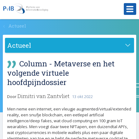
a
Actueel
Actueel
Column - Metaverse en het
volgende virtuele
hoofdpijndossier
Dimitri van Zantvliet
Door
13 okt 2022
Men neme een internet, een vleugje augmented/virtual/extended
reality, een snufje blockchain, een eetlepel artificial
intelligence/deep fakes, wat cloud computing en 100 gram IoT
wearables. Men voegt daar twee NFTapen, een duizendtal API’s,
wat cryptocurrencies in mobiele wallets plus een paar digitale
identiteiten aan toe en je hebt de perfecte metaverse cocktail te