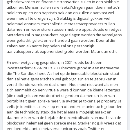
gehackt worden en financiële transacties zullen in een sinkhole
uitkomen. Mensen zullen rare (seks?)dingen gaan doen met zo’n
hololens op en een haptisch pak aan en zullen daar vast wel
weer mee af te dreigen zijn. Gelukkig is digitaal gokken wel
helemaal anoniem, toch? Allerlei metaserviceproviders zullen
data heen en weer sturen tussen mobiele apps, clouds en edges.
Metadata zal in megabuckets opgeslagen worden die vervolgens
weer gehackt, gelekt en verhandeld gaan worden. Door al die
zaken aan elkaar te koppelen zal ons persoonlijk
aanvalsoppervlak exponentieel groter worden. Maar dan echt!
En over wetgeving gesproken, in 2021 reeds kocht een
investeerder via 792 NFT’s 2000 hectare grond in een metaverse
die The Sandbox heet. Als het op de immutable blockchain staat
dan zal het eigenaarschap wel geborgd zijn en te gebruiken in
verschillende werelden dacht men. Nou mooi niet want als men
zich aanmeldt op een virtuele wereld kunnen de kleine lettertjes
(die nooit gelezen worden) het eigendom claimen en is er van
portabiliteit geen sprake meer. Je avatar, je tokens, je property, ja
zelfs je identiteit; alles is op een of andere manier toch gebonden
aan de technology stack die het allemaal mogelijk maakt en
daarmee is er van de bejubelde decentralisatie van macht via de
blockchain helemaal geen sprake meer. Sterker nog, ik vrees dat
een beperkt aantal metaverse unicorns zoals Twitter en