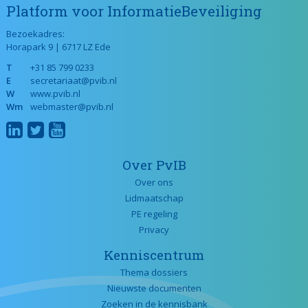
Platform voor InformatieBeveiliging
Bezoekadres:
Horapark 9 | 6717 LZ Ede
T
+31 85 799 0233
E
secretariaat@pvib.nl
W
www.pvib.nl
Wm
webmaster@pvib.nl
Over PvIB
Over ons
Lidmaatschap
PE regeling
Privacy
Kenniscentrum
Thema dossiers
Nieuwste documenten
Zoeken in de kennisbank