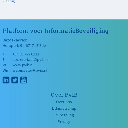
terug
Platform voor InformatieBeveiliging
Bezoekadres:
Horapark 9 | 6717 LZ Ede
T
+31 85 799 0233
E
secretariaat@pvib.nl
W
www.pvib.nl
Wm
webmaster@pvib.nl
Over PvIB
Over ons
Lidmaatschap
PE regeling
Privacy