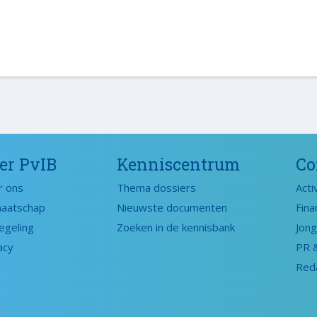
er PvIB
Kenniscentrum
Co
r ons
Thema dossiers
Acti
maatschap
Nieuwste documenten
Fina
egeling
Zoeken in de kennisbank
Jong
acy
PR 
Red