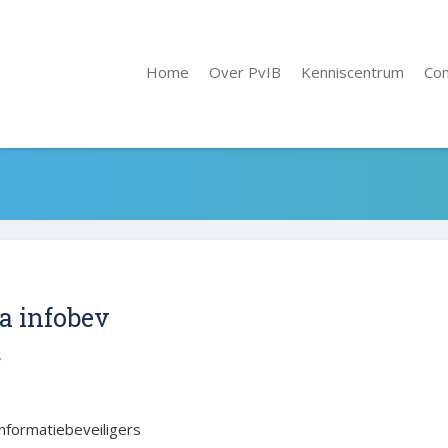
Home
Over PvIB
Kenniscentrum
Co
a infobev
7
informatiebeveiligers