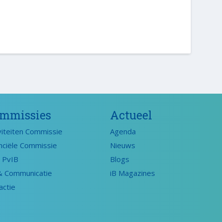
mmissies
Actueel
viteiten Commissie
Agenda
nciële Commissie
Nieuws
 PvIB
Blogs
& Communicatie
iB Magazines
actie