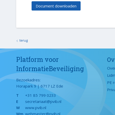
Document downloaden
terug
Platform voor
Ov
InformatieBeveiliging
Ove
Lid
Bezoekadres:
PE r
Horapark 9 | 6717 LZ Ede
Priv
T
+31 85 799 0233
E
secretariaat@pvib.nl
W
www.pvib.nl
Wm
webmaster@pvib.nl