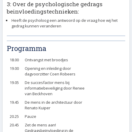
3: Over de psychologische gedrags
beinvloedingstechnieken:
Heeft de psycholoog een antwoord op de vraag hoe wij het
gedrag kunnen veranderen
Programma
18.00
Ontvangst met broodjes
19.00
Opening en inleiding door
dagvoorzitter Coen Robeers
19.05
De succesfactor mens bij
informatiebeveiliging door Renee
van Beckhoven
19.45
De mens in de architectuur door
Renato Kuiper
20.25
Pauze
20.45
Zet de mens aan!
Gedragsbeïnvloeding in de