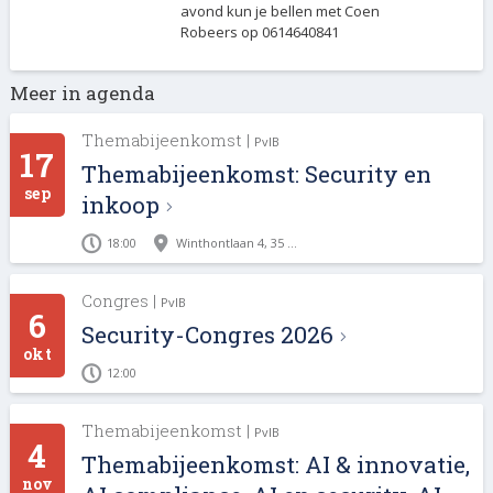
avond kun je bellen met Coen
Robeers op 0614640841
Locatie op kaart
Documenten
Meer in agenda
Antropia, Cultuur- en Congrescentrum - Hoofdstraat 8 - 3972
Untitled
LA Driebergen
Themabijeenkomst |
PvIB
17
Ionagebouw, Hoofdstraat 8, 3972 Driebergen-Rijsenburg,
Themabijeenkomst: Security en
Netherlands
2017-04/070616-presentatie-renee-van-beckhoven.pdf
sep
inkoop
18:00
Winthontlaan 4, 35 ...
2017-04/070616-presentatie-renato-kuiper.pdf
Congres |
PvIB
6
Security-Congres 2026
okt
12:00
Themabijeenkomst |
PvIB
4
Themabijeenkomst: AI & innovatie,
nov