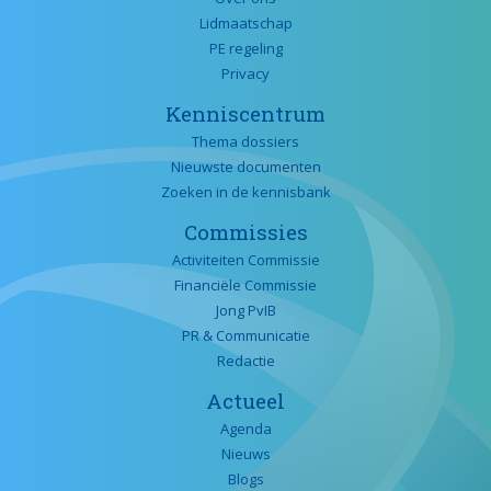
Lidmaatschap
PE regeling
Privacy
Kenniscentrum
Thema dossiers
Nieuwste documenten
Zoeken in de kennisbank
Commissies
Activiteiten Commissie
Financiële Commissie
Jong PvIB
PR & Communicatie
Redactie
Actueel
Agenda
Nieuws
Blogs