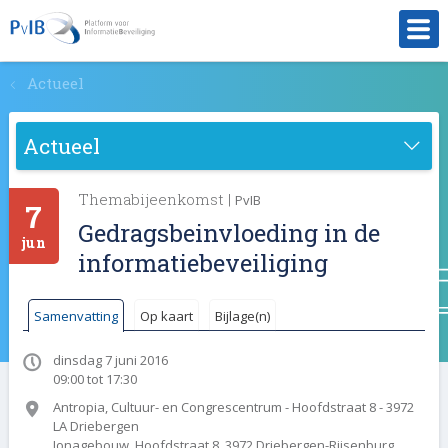
a
Actueel
Actueel
Themabijeenkomst |
PvIB
7
Gedragsbeinvloeding in de
jun
informatiebeveiliging
Samenvatting
Op kaart
Bijlage(n)
dinsdag 7 juni 2016
09:00 tot 17:30
Antropia, Cultuur- en Congrescentrum - Hoofdstraat 8 - 3972
LA Driebergen
Ionagebouw, Hoofdstraat 8, 3972 Driebergen-Rijsenburg,