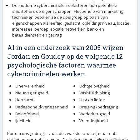
De moderne cybercriminelen selecteren hun potentiële
slachtoffers op eigenschappen. Met behulp van marketing
technieken bepalen ze de doelgroep op basis van
eigenschappen als leeftijd, geslacht, opleidingsniveau, locatie,
interesses, beroep, sociale netwerken, bank- en
betaaldiensten en gedrag.
Al in een onderzoek van 2005 wijzen
Jordan en Goudey op de volgende 12
psychologische factoren waarmee
cybercriminelen werken.
Onervarenheid
Lichtgelovigheid
Nieuwsgierigheid
Wishful thinking
Hebzucht
Lust en liefde
Bedeesdheid/verlegenheid
Dreiging /bedreiging
Beleefdheid
Wederkerigheid
IJdelheid
Vriendelijkheid
Kortom ons gedrag is vaak de zwakste schakel, maar dat
definieert ons ook als mens. Als informatiebeveiligers willen we