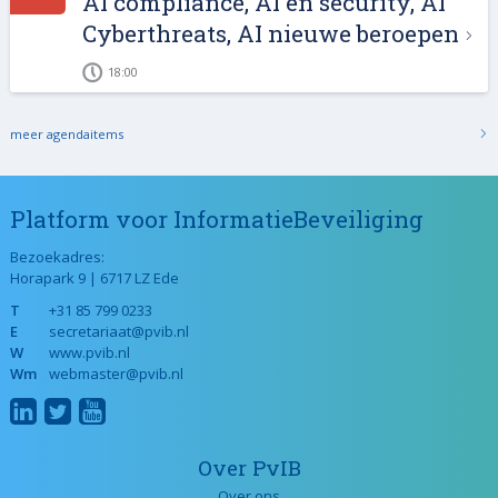
AI compliance, AI en security, AI
Cyberthreats, AI nieuwe beroepen
18:00
meer agendaitems
Platform voor InformatieBeveiliging
Bezoekadres:
Horapark 9 | 6717 LZ Ede
T
+31 85 799 0233
E
secretariaat@pvib.nl
W
www.pvib.nl
Wm
webmaster@pvib.nl
Over PvIB
Over ons